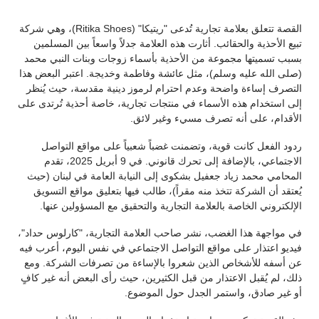
القصة تتعلق بعلامة تجارية تُدعى "ريتيكا" (Ritika Shoes)، وهي شركة
تبيع الأحذية والحقائب. أثارت هذه العلامة جدلاً واسعاً بين المسلمين
بسبب تسميتها مجموعة من الأحذية بأسماء زوجات وبنات النبي محمد
(صلى الله عليه وسلم)، مثل عائشة وفاطمة وخديجة. اعتبر البعض هذا
التصرف إساءة واضحة وعدم احترام لرموز دينية مقدسة، حيث يُنظر
إلى استخدام هذه الأسماء في منتجات تجارية، خاصة أحذية تُرتدى على
الأقدام، على أنه تصرف مسيء وغير لائق.
ردود الفعل كانت قوية، وتضمنت غضباً شعبياً على مواقع التواصل
الاجتماعي، بالإضافة إلى تحرك قانوني. في 9 أبريل 2025، تقدم
المحامي محمد زياد جعفيل بشكوى إلى النيابة العامة في لبنان (حيث
يُعتقد أن الشركة تتخذ منه مقراً)، طالب فيها بتعليق مواقع التسويق
الإلكتروني الخاصة بالعلامة التجارية والتحقيق مع المسؤولين عنها.
في مواجهة هذا الغضب، نشر صاحب العلامة التجارية، "كارلوس حداد"،
فيديو اعتذار على مواقع التواصل الاجتماعي في نفس اليوم، أعرب فيه
عن أسفه للأشخاص الذين شعروا بالإساءة من تصرفات الشركة. ومع
ذلك، لم يُقبل الاعتذار من قبل الكثيرين، حيث رأى البعض أنه غير كافٍ
أو غير صادق، واستمر الجدل حول الموضوع.