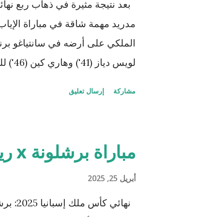
ا
ت
يمنح بايرن أفضلية معنوية ونتيجية ق
مشاركة
إرسال تعليق
2012. لكن تاريخ ريال مدريد في 
لماذا تبدو المهمة صعبة على ريال مد
مباراة برشلونة x ريال مدريد
واللجوء إلى الوقت الإضافي أو ركلا
تنظيماً دفاعياً جيداً وفعالية هجوم
أبريل 25, 2025
المتعددة من مبابي وفينيسيوس. الأ
نهائي ك