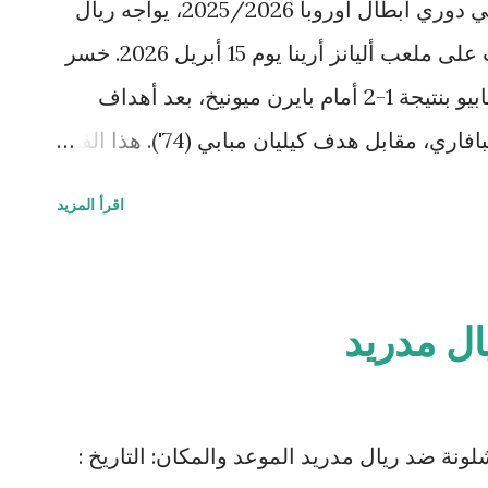
بعد نتيجة مثيرة في ذهاب ربع نهائي دوري أبطال أوروبا 2025/2026، يواجه ريال
مدريد مهمة شاقة في مباراة الإياب على ملعب أليانز أرينا يوم 15 أبريل 2026. خسر
الملكي على أرضه في سانتياغو برنابيو بنتيجة 1-2 أمام بايرن ميونيخ، بعد أهداف
لويس دياز (41') وهاري كين (46') للبافاري، مقابل هدف كيليان مبابي (74'). هذا الفوز
وية، خاصة أنه أول انتصار له في البرنابيو منذ
اقرأ المزيد
البطولة يجعل الحديث عن "الاستسلام" مبكراً جداً.
ريد؟ النتيجة والأفضلية : يحتاج ريال مدريد إلى
الفوز بفارق هدفين على الأقل للتأهل مباشرة (مثل 2-0 أو 3-1)، أو الفوز بهدف واحد
ت الترجيح. بايرن، بقيادة فينسنت كومباني، أظهر
ية عالية، مع تألق مانويل نوير في التصدي للفرص
داء في الذهاب : سيطر بايرن على أجزاء كبيرة
أس ملك إسبانيا 2025: برشلونة ضد ريال مدريد الموعد والمكان: التاريخ :