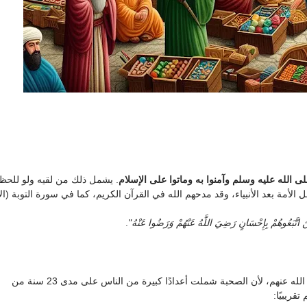
ى الله عليه وسلم وآمنوا به وماتوا على الإسلام
. يشمل ذلك من لقيه ولو للحظ
فضل الأمة بعد الأنبياء، وقد مدحهم الله في القرآن الكريم، كما في سورة التوبة (الآ
ينَ اتَّبَعُوهُمْ بِإِحْسَانٍ رَضِيَ اللَّهُ عَنْهُمْ وَرَضُوا عَنْهُ"
.
لا يوجد رقم دقيق متفق عليه لعدد الصحابة رضي الله عنهم، لأن الصحبة شملت أعدادًا كبيرة من الناس على مدى 23 سنة من
قريبيًا: