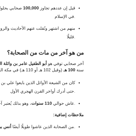
قيل إن عددهم تجاوز
100,000
في الإسلام.
منهم من اشتهر ونُقلت عنهم الأحاديث والروا
قليلًا.
من هو آخر من مات من الصحابة؟
آخر صحابي توفي هو
أبو الطفيل عامر بن واثلة ال
سنة
100 هـ
(وقيل 102 هـ أو 110 هـ) في مكة المكرمة.
كان من الشيعة الأوائل الذين بايعوا علي 
حتى أدرك أواخر القرن الهجري الأول.
، وهو بذلك يُعتبر آخر من مات من الصحابة رضي الله عنهم أجمعين.
عاش حوالي
110 سنوات
ملاحظات إضافية:
(توفي سنة 93 هـ)، وكان من أكثر الرواة للحديث.
من الصحابة الذين عاشوا طويلًا أيضًا
أنس بن