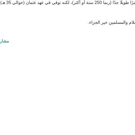
، كما ذكرت سابقًا، عاش عمرًا طويلًا جدًا (ربما 250 سنة أو أكثر)، لكنه توفي في عهد عثما
ام والمسلمين خير الجزاء.
مشار