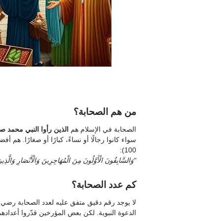
من هم الصحابة؟
الصحابة في الإسلام هم
الذين رأوا النبي محمد صل
سواء كانوا رجالًا أو نساءً، كبارًا أو صغارًا. هم أ
100):
"وَالسَّابِقُونَ الْأَوَّلُونَ مِنَ الْمُهَاجِرِينَ وَالْأَنْصَارِ وَالَّذِ
كم عدد الصحابة؟
الدعوة النبوية. لكن بعض المؤرخين قدّروا أعدادهم ت