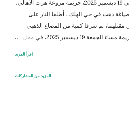
شهدت مدينة حلب شمال سوريا، في 19 ديسمبر 2025، جريمة مروعة هزت الأهالي،
اغة ذهب في حي الهلك ، أطلقا النار على
مقتلهما، ثم سرقا كمية من المصاغ الذهبي
وفروا. تفاصيل الجر يمة وقعت الجريمة مساء الجمعة 19 ديسمبر 2025، في محل
حمد ومهند نعسان (من آل نعسو، أبناء مدينة
اقرأ المزيد
الملثمان المحل، وأطلقا النار مباشرة على
راً. سرق أحدهما كمية من الذهب المعروض، بينما
المزيد من المشاركات
مارة في الخارج، ما أسفر عن إصابة عدة أشخاص
ريمة، وباشرت قوى الأمن الداخلي وقوات الشرطة
عة الكاميرات الأمنية في المنطقة. أكد محافظ
للقضية، موجهاً الجهات المختصة بملاحقة