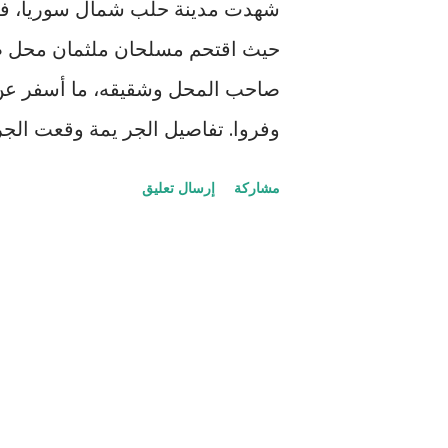
ا
حيث اقتحم مسلحان ملثمان محل صي
ت
صاحب المحل وشقيقه، ما أسفر عن 
تجاري للمجوهرات يملكه الشقيقان أ
مشاركة
إرسال تعليق
أعزاز بريف حلب). اقتحم المسلحان 
الشقيقين، مما أدى إلى وفاتهما فو
أطلق الآخر النار عشوائياً على ال
بجروح متفاوتة. فر الجناة بعد الج
التحقيق فوراً، مع جمع الأدلة ومتاب
حلب عزام الغريب متابعته الشخصية 