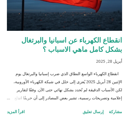
انقطاع الكهرباء عن اسبانيا والبرتغال
بشكل كامل ماهي الاسباب ؟
أبريل 28, 2025
انقطاع الكهرباء الواسع النطاق الذي ضرب إسبانيا والبرتغال يوم
الإثنين 28 أبريل 2025 يُعزى إلى خلل في شبكة الكهرباء الأوروبية،
لكن الأسباب الدقيقة لم تُحدد بشكل نهائي حتى الآن. وفقًا لتقارير
إعلامية وتصريحات رسمية، تشير بعض المصادر إلى أن حريقًا اندلع في
جنوب غرب فرنسا بجبل ألاريك قد يكون تسبب في إتلاف خط كهرباء
مشاركة
إرسال تعليق
اقرأ المزيد
عالي الجهد بين مدينتي بيربينيان وناربون، مما ساهم في تفاقم الأزمة.
كما أفادت شركة الكهرباء البرتغالية "رين" (REN) أن الانقطاع نجم عن