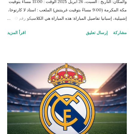
والمكان: التاريخ : السبت، 26 أبريل 2025 الوقت : 11:00 مساءً بتوقيت
مكة المكرمة (9:00 مساءً بتوقيت غرينتش) الملعب : استاد لا كارتوخا،
إشبيلية، إسبانيا تفاصيل المباراة: هذه المباراة هي الكلاسيكو رقم 260
بين برشلونة وريال مدريد، والأولى في نهائي كأس الملك منذ عام
مشاركة
إرسال تعليق
اقرأ المزيد
2014، عندما فاز ريال مدريد 2-1. برشلونة تأهل بعد فوزه على أتلتيكو
مدريد 1-0 في إياب نصف النهائي (التعادل 4-4 في الذهاب)، بينما تأهل
ريال مدريد بصعوبة بعد تغلبه على ريال سوسيداد 5-4 في مجموع
مباراتي نصف النهائي. برشلونة يطمح لاستعادة اللقب الغائب منذ 4
سنوات والوصول إلى اللقب رقم 32 في تاريخه، بينما يسعى ريال
مدريد للفوز باللقب الـ21. المباراة تأتي وسط ضغوط على مدرب ريال
مدريد كارلو أنشيلوتي، حيث قد يكون الفوز بالكأس حاسمًا لمستقبله
مع الفريق. توقعات المباراة: برشلونة : تحت قيادة المدرب هانزي فليك،
يظهر الفريق تحسنًا ملحوظًا هذا الموسم، مع أداء هجومي قوي بقيادة
لاعبين مثل ليفاندوفسكي وفيران توريس. تصريحات توريس تشير إلى
ثقة الفريق بأنه المرشح للفوز. ريال مدريد : يعتمد...