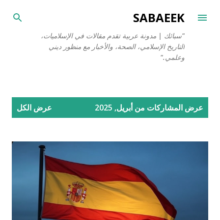
التخطي إلى المحتوى الرئيسي
SABAEEK
"سبائك | مدونة عربية تقدم مقالات في الإسلاميات،
التاريخ الإسلامي، الصحة، والأخبار مع منظور ديني
وعلمي."
ا
عرض المشاركات من أبريل, 2025
عرض الكل
ل
م
ش
ا
ر
ك
ا
ت