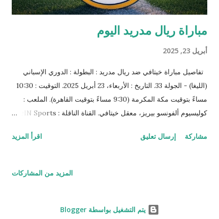
مباراة ريال مدريد اليوم
أبريل 23, 2025
تفاصيل مباراة خيتافي ضد ريال مدريد : البطولة : الدوري الإسباني
(الليغا) - الجولة 33. التاريخ : الأربعاء، 23 أبريل 2025. التوقيت : 10:30
مساءً بتوقيت مكة المكرمة (9:30 مساءً بتوقيت القاهرة). الملعب :
كوليسيوم ألفونسو بيريز، معقل خيتافي. القناة الناقلة : beIN Sports
HD 3. المعلق : علي محمد علي. الحكم : لم يُعلن رسميًا بعد (حتى آخر
مشاركة
إرسال تعليق
اقرأ المزيد
تحديث). وضع الفريقين : ريال مدريد : يحتل المركز الثاني في الليغا
برصيد 69 نقطة (21 فوز، 6 تعادلات، 5 هزائم). يسعى الفريق بقيادة
كارلو أنشيلوتي لتقليص الفارق مع برشلونة المتصدر (75 نقطة). الفريق
المزيد من المشاركات
في حالة جيدة بعد فوزه الأخير على أتلتيكو مدريد 2-0. خيتافي : يقع
في المركز الـ12 برصيد 39 نقطة (9 انتصارات، 12 تعادل، 11 هزيمة).
يعتمد خيتافي على أسلوب دفاعي قوي تحت قيادة المدرب خوسيه
‏يتم التشغيل بواسطة Blogger