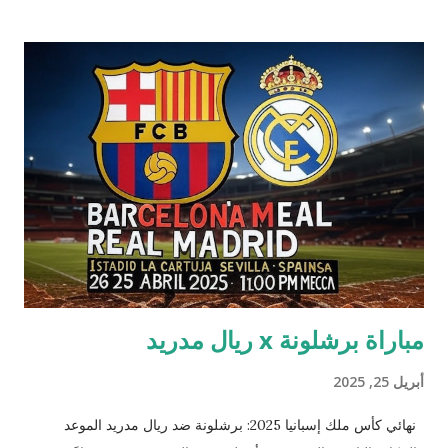
مشكلة في الشبكة الكهربائية الأوروبية، بينما أشارت تقارير أخرى إلى
احتمال وجود خلل تقني في شبكة الربط الكهربائي الإقليمية التي تربط
إسبانيا والبرتغال وفرنسا. إحدى الروايات التي نُشرت عبر منصة إكس
تشير إلى أن الخلل قد يكون مرتبطًا بظاهرة جوية نادرة أثرت على
الشبكة الإسبانية، لكن هذه المعلومات لم تُؤكد بشكل رسمي من جميع
الأطراف. التحقيقات لا تزال جارية لتحديد السبب الجذري، وتعمل
شركات الطاقة مثل "ريد إلكتريكا" الإسبانية و"إي-ريديس" البرتغالية
على استعادة التيار تدريجيًا، مع توقعات بأن تستغرق العملية من 6 إلى
10 ساعات. ا...
مباراة برشلونة x ريال مدريد
أبريل 25, 2025
نهائي كأس ملك إسبانيا 2025: برشلونة ضد ريال مدريد الموعد