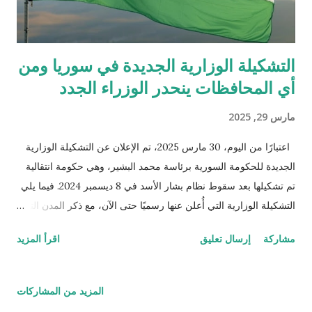
التشكيلة الوزارية الجديدة في سوريا ومن
أي المحافظات ينحدر الوزراء الجدد
مارس 29, 2025
اعتبارًا من اليوم، 30 مارس 2025، تم الإعلان عن التشكيلة الوزارية
الجديدة للحكومة السورية برئاسة محمد البشير، وهي حكومة انتقالية
تم تشكيلها بعد سقوط نظام بشار الأسد في 8 ديسمبر 2024. فيما يلي
التشكيلة الوزارية التي أُعلن عنها رسميًا حتى الآن، مع ذكر المدن التي
ينحدر منها الوزراء بناءً على المعلومات المتوفرة: رئيس الوزراء: محمد
مشاركة
إرسال تعليق
اقرأ المزيد
البشير المدينة الأصلية: إدلب (ولد في بلدة خان السبل بمحافظة إدلب
عام 1985). ملاحظات: مهندس كهربائي وإلكتروني، شغل منصب رئيس
حكومة الإنقاذ السورية في إدلب قبل تعيينه. وزير الخارجية: أسعد
المزيد من المشاركات
الشيباني المدينة الأصلية: حلفايا، محافظة حماة. ملاحظات: قائد