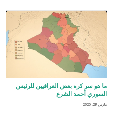
حلفائها. في مارس 2025، هدد الرئيس الأمريكي دونالد ترامب بفرض
عقوبات إضافية أو اللجوء إلى عمل عسكري إذا لم تتوصل إيران إلى
اتفاق جديد مع واشنطن بشأن برنامجها النووي. هذا التهديد يعكس
سياسة "الضغط الأقصى" التي يتبناها ترامب، لكن التحول من التهديدات
إلى الفعل يتطلب دوافع قوية مثل تصعيد إيراني كبير (هجوم مباشر
على قوات أمريكية أو تحرك نووي واضح) أو دعم داخلي وحلفاء لمثل
هذه الخطوة. من ناحية أخرى، هناك عوامل قد تقلل من احتمالية
الضربة العسكرية: التكلفة الباهظة : ضربة عسكرية قد تؤدي إلى رد
إيراني عنيف عبر وكلائها (مثل الحوثيين أو حزب الله) أو استهداف
قواعد أمريكي...
ما هو سر كره بعض العراقيين للرئيس
السوري أحمد الشرع
مارس 29, 2025