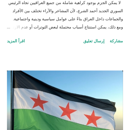
لا يمكن الجزم بوجود كراهية شاملة من جميع العراقيين تجاه الرئيس
السوري الجديد أحمد الشرع، لأن المشاعر والآراء تختلف بين الأفراد
والجماعات داخل العراق بناءً على عوامل سياسية ودينية واجتماعية.
ومع ذلك، يمكن استنتاج أسباب محتملة لبعض التوترات أو عدم الارتياح
تجاهه من قبل فئات معينة في العراق استنادًا إلى خلفيته وسياق
مشاركة
إرسال تعليق
اقرأ المزيد
صعوده إلى السلطة. أحمد الشرع، الذي تولى رئاسة سوريا في
المرحلة الانتقالية منذ 29 يناير 2025 بعد إسقاط نظام بشار الأسد في
ديسمبر 2024، لديه تاريخ طويل مع تنظيمات جهادية. فقد انضم إلى
تنظيم القاعدة في العراق عام 2003 بعد الغزو الأمريكي، وقاتل ضد
القوات الأمريكية والحكومة العراقية لثلاث سنوات، مما قد يربطه في
أذهان البعض بالعنف الذي شهده العراق خلال تلك الفترة. كما أسس
لاحقًا "جبهة النصرة" في سوريا عام 2012 كفرع للقاعدة، وهي جماعة
صنفتها دول عديدة كمنظمة إرهابية. هذا التاريخ قد يثير مخاوف أو
استياء لدى عراقيين عانوا من هجمات تنظيمات مثل القاعدة وداعش،
خاصة أن هذه الجماعات تسببت في مقتل الآلاف في العراق. بالإضافة
إلى ذلك، هناك بعد طائفي محتمل. الشرع، وهو سني، قاد هيئة ...